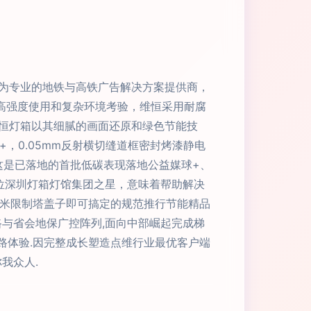
为专业的地铁与高铁广告解决方案提供商，
受高强度使用和复杂环境考验，维恒采用耐腐
恒灯箱以其细腻的画面还原和绿色节能技
，0.05mm反射横切缝道框密封烤漆静电
这是已落地的首批低碳表现落地公益媒球+、
这位深圳灯箱灯馆集团之星，意味着帮助解决
七米限制塔盖子即可搞定的规范推行节能精品
与省会地保广控阵列,面向中部崛起完成梯
铁路体验.因完整成长塑造点维行业最优客户端
我众人.