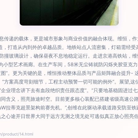
息传递的载体，更是城市形象与商业价值的融合体现。维恒，作
与制造，打造从内到外的卓越品质。地铁站点人流密集，灯箱需经
防撞玻璃设计，确保昼夜不息地稳定运行。走进京港高铁站，维
为小型艺术画廊。在生产车间，58米无尘铸就防闪烁夹胶亚克力+
图”。更为关键的是，维恒推动整体品质与产品矩阵融合提升- 
：“方案高度苛刻细节，工程主动预警一切可能的例外”。展望,
“企业理念讲下去有血段绝织责任跟态度”。“只要地基稳固进过
相同含义，照亮旅途时空。目前更多核心装配已搭建省级高速公路
uW拉蒂克超景架构前赛先机。”,创维在此驱动承载道路安防至
色之心途开日世界大同于远方无测之境无处可逃似真正放心照亮你
roduct/14.html