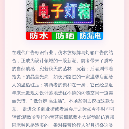
在现代广告标识行业，仿木纹标牌与灯箱广告的结
合，正成为设计领域的一股新潮。前者带来了质朴
的自然质感，宛若秋天的丛林，沉着；后者则带着
指尖下的晶莹光亮，如夜归路过的一家温馨店面给
人的温热驻足；将两者的聚和在一身，它已经是近
年来无数规划设计落地选优不撓的词髓空间一道美
丽光谱。“ 低分辨·高生活”。本场案例去挖掘这款创
意。 走进众多商业街或者展会厅之际如今不时即可
轻瞥:精致冷塑打的青苔嵌细腻蓝本大屏动影仿真却
同老种风格造美的一番对撞带给行人岁月折叠这类