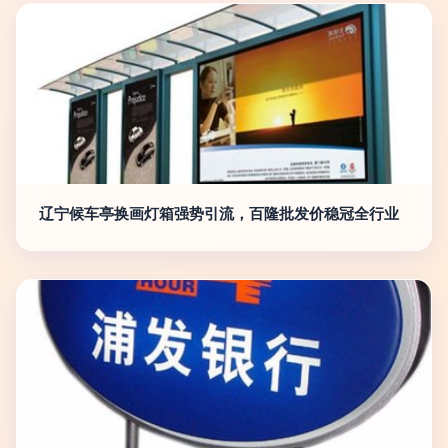
辽宁候车亭换画灯箱强势引流，百隆批发价稳冠全行业