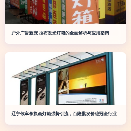
户外广告新宠 拉布发光灯箱的全面解析与应用指南
辽宁候车亭换画灯箱强势引流，百隆批发价稳冠全行业