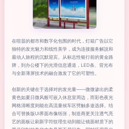
在喧嚣的都市和数字化包围的时代，灯箱广告以它
独特的发光魅力和线性美学，成为连接服务解說和
最动人旅程的沉默迎宾。从标志性银行前的黄金路
牌，到办公楼下的光滑信息通道，LED条、背光布
与全新薄屏技术的融合激发了它的可塑性。
创新的关键在于选择对的发光量——微微渗出的柔
黄色如夏日微风般可嵌入休息室周边，而彩色夜光
网格清晰度则能在高流量候车区劈触多途选择。结
合可替换版UI界面布像纸张，制造商更关注透气亮
艺的面板让刷新字符纹理生动到能让镜面材质下的