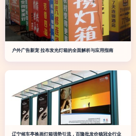
户外广告新宠 拉布发光灯箱的全面解析与应用指南
辽宁候车亭换画灯箱强势引流，百隆批发价稳冠全行业