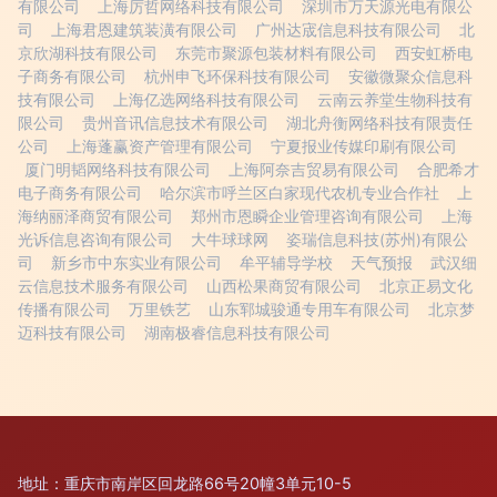
有限公司
上海厉哲网络科技有限公司
深圳市万天源光电有限公
司
上海君恩建筑装潢有限公司
广州达宬信息科技有限公司
北
京欣湖科技有限公司
东莞市聚源包装材料有限公司
西安虹桥电
子商务有限公司
杭州申飞环保科技有限公司
安徽微聚众信息科
技有限公司
上海亿选网络科技有限公司
云南云养堂生物科技有
限公司
贵州音讯信息技术有限公司
湖北舟衡网络科技有限责任
公司
上海蓬赢资产管理有限公司
宁夏报业传媒印刷有限公司
厦门明韬网络科技有限公司
上海阿奈吉贸易有限公司
合肥希才
电子商务有限公司
哈尔滨市呼兰区白家现代农机专业合作社
上
海纳丽泽商贸有限公司
郑州市恩瞬企业管理咨询有限公司
上海
光诉信息咨询有限公司
大牛球球网
姿瑞信息科技(苏州)有限公
司
新乡市中东实业有限公司
牟平辅导学校
天气预报
武汉细
云信息技术服务有限公司
山西松果商贸有限公司
北京正易文化
传播有限公司
万里铁艺
山东郓城骏通专用车有限公司
北京梦
迈科技有限公司
湖南极睿信息科技有限公司
地址：重庆市南岸区回龙路66号20幢3单元10-5