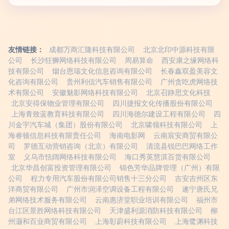
友情链接：
成都万商汇隆科技有限公司
北京北印中源科技有限
公司
长沙狂狮网络科技有限公司
周易算命
西安康之缘网络科
技有限公司
烟台恩瑞文化信息咨询有限公司
长春鑫双盈美容文
化咨询有限公司
贵州利信汽车销售有限公司
广州贪吃虎网络技
术有限公司
安徽魅影网络科技有限公司
北京召静思文化科技
北京安得保物业管理有限公司
四川捷报文化传播股份有限公司
上海青致蓝教育科技有限公司
四川海德尔建设工程有限公司
四
川金宇汽车城（集团）股份有限公司
北京啸领科技有限公司
上
海睿顿信息科技有限责任公司
海南电影网
云南宸安商贸有限公
司
罗德互动营销咨询（北京）有限公司
清流县锐巴巴网络工作
室
义乌市恬阔网络科技有限公司
海口秀英慧淇百货有限公司
北京华昌创富投资管理有限公司
锦色芳华品牌管理（广州）有限
公司
程力专用汽车股份有限公司销售十三分公司
吉安吉州区东
洋商贸有限公司
广州市润泽空调设备工程有限公司
遂宁唐氏兄
弟网络技术服务有限公司
云南惠济堂职业培训有限公司
福州市
台江区景胜网络科技有限公司
天津盛利源消防科技有限公司
柳
州灏和百业商贸有限公司
上海彰蔚科技有限公司
上海鹭渊科技